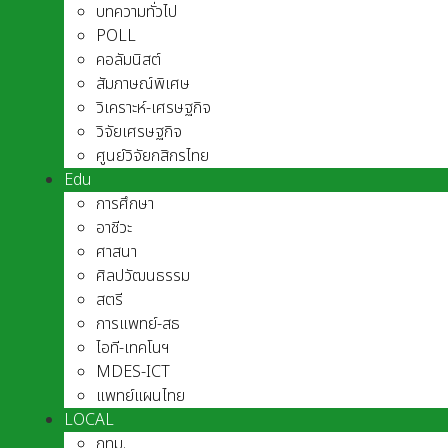
บทความทั่วไป
POLL
คอลัมนิสต์
สัมภาษณ์พิเศษ
วิเคราะห์-เศรษฐกิจ
วิจัยเศรษฐกิจ
ศูนย์วิจัยกสิกรไทย
Edu
การศึกษา
อาชีวะ
ศาสนา
ศิลปวัฒนธรรม
สตรี
การแพทย์-สธ
ไอที-เทคโนฯ
MDES-ICT
แพทย์แผนไทย
LOCAL
กทม.