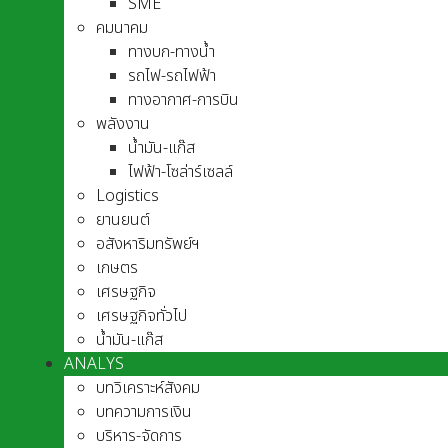
SME
คมนาคม
ทางบก-ทางน้ำ
รถไฟ-รถไฟฟ้า
ทางอากาศ-การบิน
พลังงาน
น้ำมัน-แก๊ส
ไฟฟ้า-โซล่าร์เซลล์
Logistics
ยานยนต์
อสังหาริมทรัพย์ฯ
เกษตร
เศรษฐกิจ
เศรษฐกิจทั่วไป
น้ำมัน-แก๊ส
ANALYS
บทวิเคราะห์สังคม
บทความการเงิน
บริหาร-จัดการ