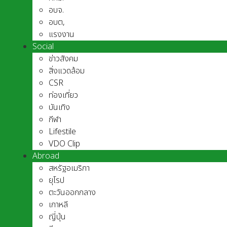
อบจ.
อบต,
แรงงาน
Social
ข่าวสังคม
สิ่งแวดล้อม
CSR
ท่องเที่ยว
บันเทิง
กีฬา
Lifestile
VDO Clip
Abroad
สหรัฐอเมริกา
ยุโรป
ตะวันออกกลาง
เกาหลี
ญี่ปุ่น