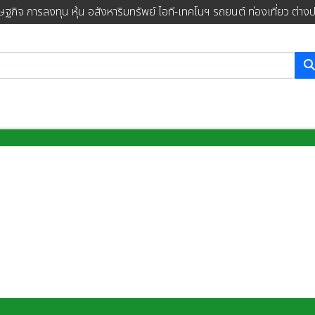
ษฐกิจ การลงทุน หุ้น อสังหาริมทรัพย์ ไอที-เทคโนฯ รถยนต์ ท่องเที่ยว ต่าง
การค้นหา