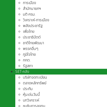
การเมือง
สำนักนายกฯ
มติ ครม.
วิเคราะห์-การเมือง
พลังประชารัฐ
เพื่อไทย
ประชาธิปัตต์
ชาติไทยพัฒนา
พรรคอื่นๆ
ภูมิใจไทย
กกต.
รัฐสภา
SET-คลัง
บริษัทจดทะเบียน
ตลาดหลักทรัพย์
ประกัน
หุ้นเด่นวันนี้
บทวิเคราะห์
ซุบซิบการลงทุน