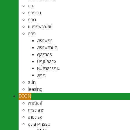
บล.
กองทุน
กลต.
แบงก์พาณิชย์
คลัง
สรรพกร
สรรพสามิต
ศุลกากร
บัญชีกลาง
หนี้สาธารณะ
สศค.
ธปท.
leasing
ECON
พาณิชย์
การตลาด
ขายตรง
อุตสาหกรรม