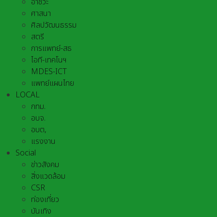
อาชีวะ
ศาสนา
ศิลปวัฒนธรรม
สตรี
การแพทย์-สธ
ไอที-เทคโนฯ
MDES-ICT
แพทย์แผนไทย
LOCAL
กทม.
อบจ.
อบต,
แรงงาน
Social
ข่าวสังคม
สิ่งแวดล้อม
CSR
ท่องเที่ยว
บันเทิง