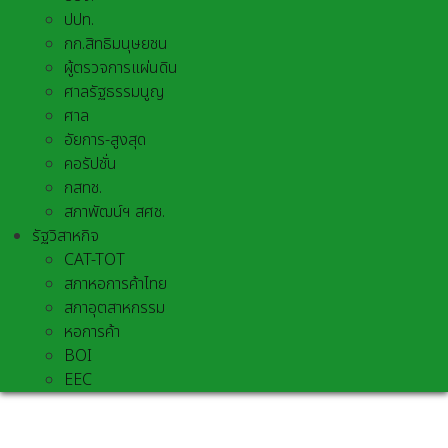
ปปท.
กก.สิทธิมนุษยชน
ผู้ตรวจการแผ่นดิน
ศาลรัฐธรรมนูญ
ศาล
อัยการ-สูงสุด
คอรัปชั่น
กสทช.
สภาพัฒน์ฯ สศช.
รัฐวิสาหกิจ
CAT-TOT
สภาหอการค้าไทย
สภาอุตสาหกรรม
หอการค้า
BOI
EEC