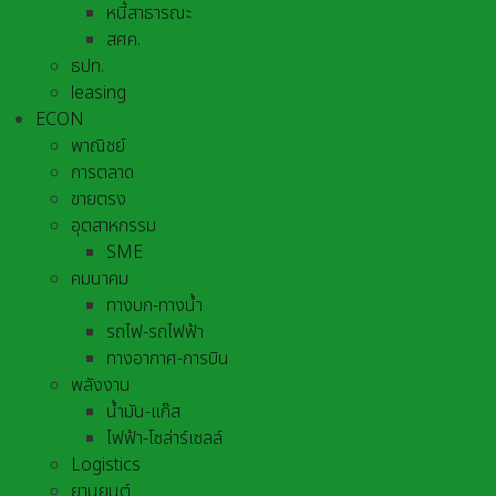
หนี้สาธารณะ
สศค.
ธปท.
leasing
ECON
พาณิชย์
การตลาด
ขายตรง
อุตสาหกรรม
SME
คมนาคม
ทางบก-ทางน้ำ
รถไฟ-รถไฟฟ้า
ทางอากาศ-การบิน
พลังงาน
น้ำมัน-แก๊ส
ไฟฟ้า-โซล่าร์เซลล์
Logistics
ยานยนต์