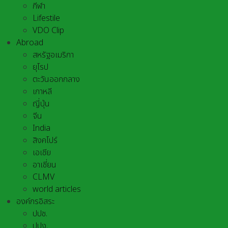
กีฬา
Lifestile
VDO Clip
Abroad
สหรัฐอเมริกา
ยุโรป
ตะวันออกกลาง
เกาหลี
ญี่ปุ่น
จีน
India
สิงคโปร์
เอเชีย
อาเชี่ยน
CLMV
world articles
องค์กรอิสระ
ปปช.
ปปง.