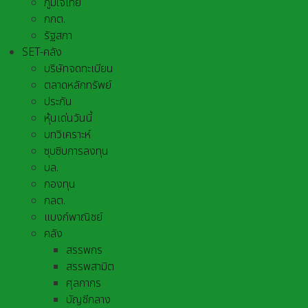
ภูมิใจไทย
กกต.
รัฐสภา
SET-คลัง
บริษัทจดทะเบียน
ตลาดหลักทรัพย์
ประกัน
หุ้นเด่นวันนี้
บทวิเคราะห์
ซุบซิบการลงทุน
บล.
กองทุน
กลต.
แบงก์พาณิชย์
คลัง
สรรพกร
สรรพสามิต
ศุลกากร
บัญชีกลาง