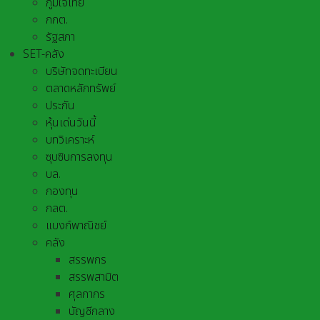
ภูมิใจไทย
กกต.
รัฐสภา
SET-คลัง
บริษัทจดทะเบียน
ตลาดหลักทรัพย์
ประกัน
หุ้นเด่นวันนี้
บทวิเคราะห์
ซุบซิบการลงทุน
บล.
กองทุน
กลต.
แบงก์พาณิชย์
คลัง
สรรพกร
สรรพสามิต
ศุลกากร
บัญชีกลาง