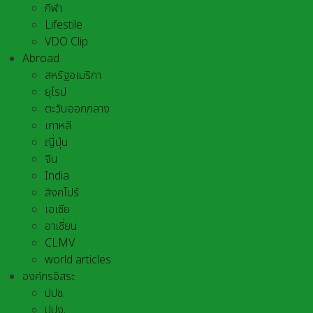
กีฬา
Lifestile
VDO Clip
Abroad
สหรัฐอเมริกา
ยุโรป
ตะวันออกกลาง
เกาหลี
ญี่ปุ่น
จีน
India
สิงคโปร์
เอเชีย
อาเชี่ยน
CLMV
world articles
องค์กรอิสระ
ปปช.
ปปง.