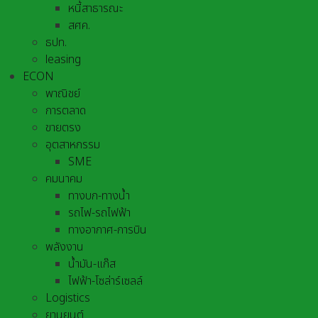
หนี้สาธารณะ
สศค.
ธปท.
leasing
ECON
พาณิชย์
การตลาด
ขายตรง
อุตสาหกรรม
SME
คมนาคม
ทางบก-ทางน้ำ
รถไฟ-รถไฟฟ้า
ทางอากาศ-การบิน
พลังงาน
น้ำมัน-แก๊ส
ไฟฟ้า-โซล่าร์เซลล์
Logistics
ยานยนต์