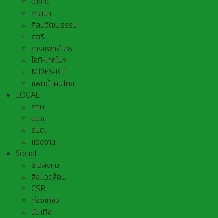
อาชีวะ
ศาสนา
ศิลปวัฒนธรรม
สตรี
การแพทย์-สธ
ไอที-เทคโนฯ
MDES-ICT
แพทย์แผนไทย
LOCAL
กทม.
อบจ.
อบต,
แรงงาน
Social
ข่าวสังคม
สิ่งแวดล้อม
CSR
ท่องเที่ยว
บันเทิง