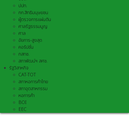
ปปท.
กก.สิทธิมนุษยชน
ผู้ตรวจการแผ่นดิน
ศาลรัฐธรรมนูญ
ศาล
อัยการ-สูงสุด
คอรัปชั่น
กสทช.
สภาพัฒน์ฯ สศช.
รัฐวิสาหกิจ
CAT-TOT
สภาหอการค้าไทย
สภาอุตสาหกรรม
หอการค้า
BOI
EEC