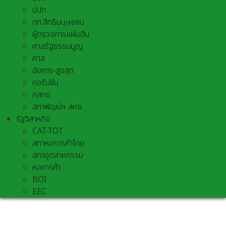
ปปท.
กก.สิทธิมนุษยชน
ผู้ตรวจการแผ่นดิน
ศาลรัฐธรรมนูญ
ศาล
อัยการ-สูงสุด
คอรัปชั่น
กสทช.
สภาพัฒน์ฯ สศช.
รัฐวิสาหกิจ
CAT-TOT
สภาหอการค้าไทย
สภาอุตสาหกรรม
หอการค้า
BOI
EEC