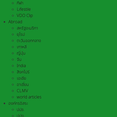
กีฬา
Lifestile
VDO Clip
Abroad
สหรัฐอเมริกา
ยุโรป
ตะวันออกกลาง
เกาหลี
ญี่ปุ่น
จีน
India
สิงคโปร์
เอเชีย
อาเชี่ยน
CLMV
world articles
องค์กรอิสระ
ปปช.
ปปง.