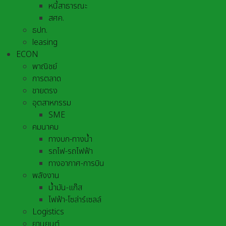
หนี้สาธารณะ
สศค.
ธปท.
leasing
ECON
พาณิชย์
การตลาด
ขายตรง
อุตสาหกรรม
SME
คมนาคม
ทางบก-ทางน้ำ
รถไฟ-รถไฟฟ้า
ทางอากาศ-การบิน
พลังงาน
น้ำมัน-แก๊ส
ไฟฟ้า-โซล่าร์เซลล์
Logistics
ยานยนต์