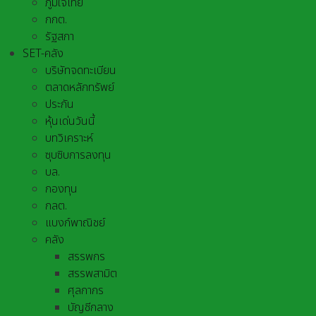
ภูมิใจไทย
กกต.
รัฐสภา
SET-คลัง
บริษัทจดทะเบียน
ตลาดหลักทรัพย์
ประกัน
หุ้นเด่นวันนี้
บทวิเคราะห์
ซุบซิบการลงทุน
บล.
กองทุน
กลต.
แบงก์พาณิชย์
คลัง
สรรพกร
สรรพสามิต
ศุลกากร
บัญชีกลาง