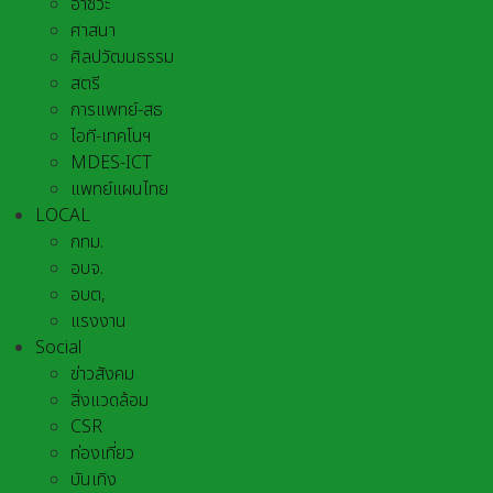
อาชีวะ
ศาสนา
ศิลปวัฒนธรรม
สตรี
การแพทย์-สธ
ไอที-เทคโนฯ
MDES-ICT
แพทย์แผนไทย
LOCAL
กทม.
อบจ.
อบต,
แรงงาน
Social
ข่าวสังคม
สิ่งแวดล้อม
CSR
ท่องเที่ยว
บันเทิง