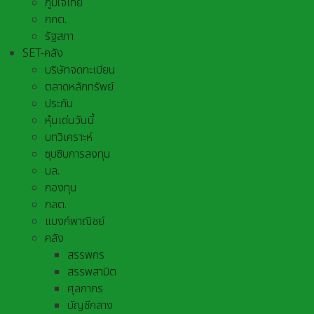
ภูมิใจไทย
กกต.
รัฐสภา
SET-คลัง
บริษัทจดทะเบียน
ตลาดหลักทรัพย์
ประกัน
หุ้นเด่นวันนี้
บทวิเคราะห์
ซุบซิบการลงทุน
บล.
กองทุน
กลต.
แบงก์พาณิชย์
คลัง
สรรพกร
สรรพสามิต
ศุลกากร
บัญชีกลาง