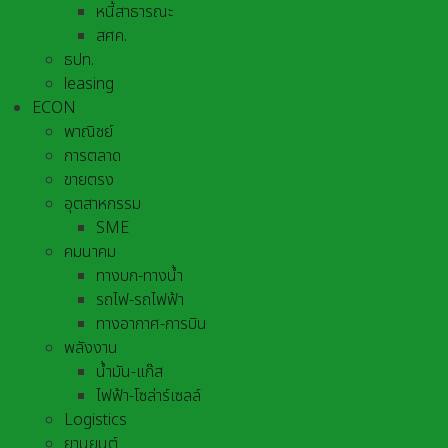
หนี้สาธารณะ
สศค.
ธปท.
leasing
ECON
พาณิชย์
การตลาด
ขายตรง
อุตสาหกรรม
SME
คมนาคม
ทางบก-ทางน้ำ
รถไฟ-รถไฟฟ้า
ทางอากาศ-การบิน
พลังงาน
น้ำมัน-แก๊ส
ไฟฟ้า-โซล่าร์เซลล์
Logistics
ยานยนต์