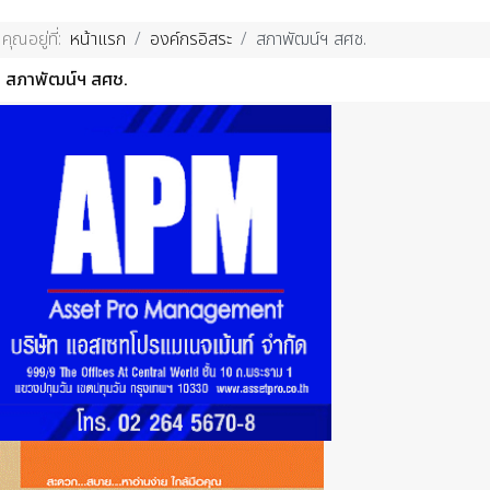
คุณอยู่ที่:
หน้าแรก
องค์กรอิสระ
สภาพัฒน์ฯ สศช.
สภาพัฒน์ฯ สศช.