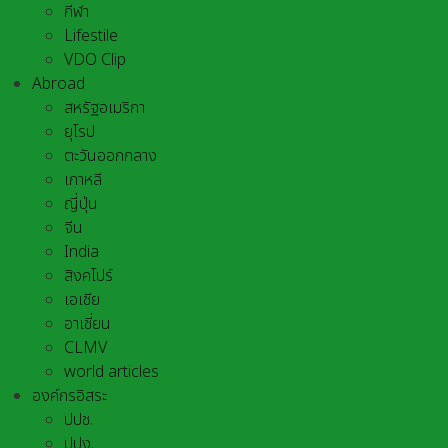
กีฬา
Lifestile
VDO Clip
Abroad
สหรัฐอเมริกา
ยุโรป
ตะวันออกกลาง
เกาหลี
ญี่ปุ่น
จีน
India
สิงคโปร์
เอเชีย
อาเชี่ยน
CLMV
world articles
องค์กรอิสระ
ปปช.
ปปง.