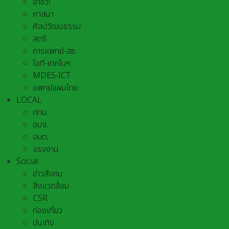
อาชีวะ
ศาสนา
ศิลปวัฒนธรรม
สตรี
การแพทย์-สธ
ไอที-เทคโนฯ
MDES-ICT
แพทย์แผนไทย
LOCAL
กทม.
อบจ.
อบต,
แรงงาน
Social
ข่าวสังคม
สิ่งแวดล้อม
CSR
ท่องเที่ยว
บันเทิง