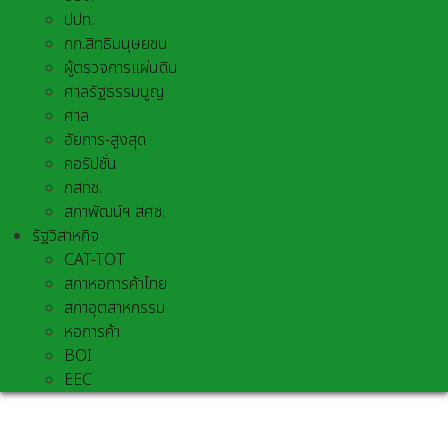
ปปท.
กก.สิทธิมนุษยชน
ผู้ตรวจการแผ่นดิน
ศาลรัฐธรรมนูญ
ศาล
อัยการ-สูงสุด
คอรัปชั่น
กสทช.
สภาพัฒน์ฯ สศช.
รัฐวิสาหกิจ
CAT-TOT
สภาหอการค้าไทย
สภาอุตสาหกรรม
หอการค้า
BOI
EEC