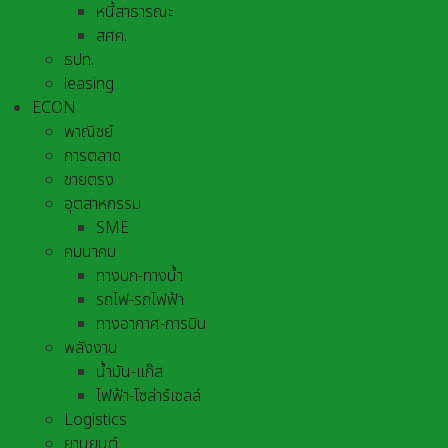
หนี้สาธารณะ
สศค.
ธปท.
leasing
ECON
พาณิชย์
การตลาด
ขายตรง
อุตสาหกรรม
SME
คมนาคม
ทางบก-ทางน้ำ
รถไฟ-รถไฟฟ้า
ทางอากาศ-การบิน
พลังงาน
น้ำมัน-แก๊ส
ไฟฟ้า-โซล่าร์เซลล์
Logistics
ยานยนต์