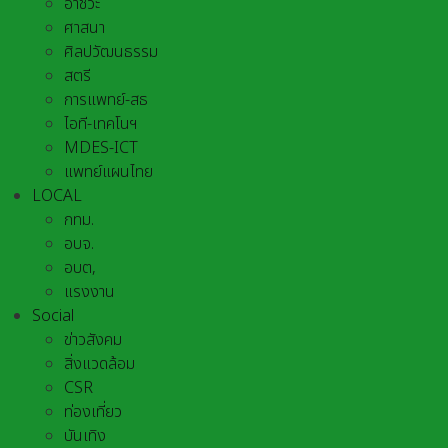
อาชีวะ
ศาสนา
ศิลปวัฒนธรรม
สตรี
การแพทย์-สธ
ไอที-เทคโนฯ
MDES-ICT
แพทย์แผนไทย
LOCAL
กทม.
อบจ.
อบต,
แรงงาน
Social
ข่าวสังคม
สิ่งแวดล้อม
CSR
ท่องเที่ยว
บันเทิง