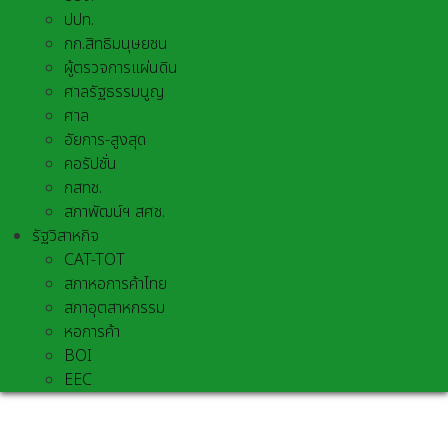
ปปท.
กก.สิทธิมนุษยชน
ผู้ตรวจการแผ่นดิน
ศาลรัฐธรรมนูญ
ศาล
อัยการ-สูงสุด
คอรัปชั่น
กสทช.
สภาพัฒน์ฯ สศช.
รัฐวิสาหกิจ
CAT-TOT
สภาหอการค้าไทย
สภาอุตสาหกรรม
หอการค้า
BOI
EEC