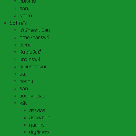
ภูมิใจไทย
กกต.
รัฐสภา
SET-คลัง
บริษัทจดทะเบียน
ตลาดหลักทรัพย์
ประกัน
หุ้นเด่นวันนี้
บทวิเคราะห์
ซุบซิบการลงทุน
บล.
กองทุน
กลต.
แบงก์พาณิชย์
คลัง
สรรพกร
สรรพสามิต
ศุลกากร
บัญชีกลาง