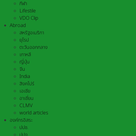
กีฬา
Lifestile
VDO Clip
Abroad
สหรัฐอเมริกา
ยุโรป
ตะวันออกกลาง
เกาหลี
ญี่ปุ่น
จีน
India
สิงคโปร์
เอเชีย
อาเชี่ยน
CLMV
world articles
องค์กรอิสระ
ปปช.
ปปง.