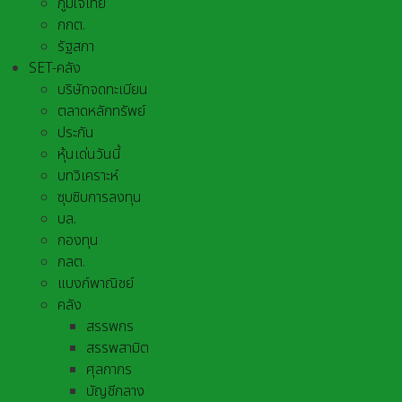
ภูมิใจไทย
กกต.
รัฐสภา
SET-คลัง
บริษัทจดทะเบียน
ตลาดหลักทรัพย์
ประกัน
หุ้นเด่นวันนี้
บทวิเคราะห์
ซุบซิบการลงทุน
บล.
กองทุน
กลต.
แบงก์พาณิชย์
คลัง
สรรพกร
สรรพสามิต
ศุลกากร
บัญชีกลาง