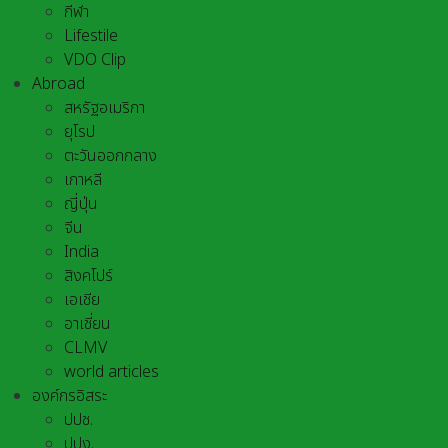
กีฬา
Lifestile
VDO Clip
Abroad
สหรัฐอเมริกา
ยุโรป
ตะวันออกกลาง
เกาหลี
ญี่ปุ่น
จีน
India
สิงคโปร์
เอเชีย
อาเชี่ยน
CLMV
world articles
องค์กรอิสระ
ปปช.
ปปง.