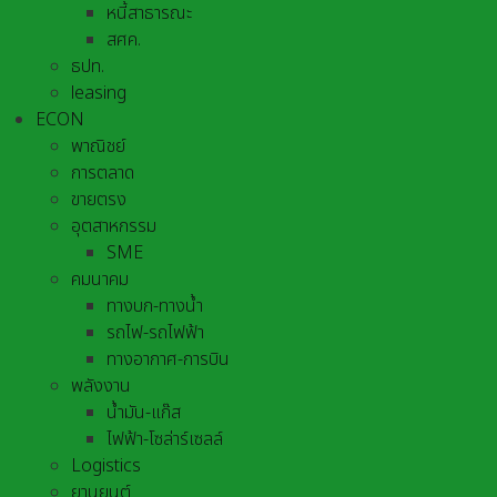
หนี้สาธารณะ
สศค.
ธปท.
leasing
ECON
พาณิชย์
การตลาด
ขายตรง
อุตสาหกรรม
SME
คมนาคม
ทางบก-ทางน้ำ
รถไฟ-รถไฟฟ้า
ทางอากาศ-การบิน
พลังงาน
น้ำมัน-แก๊ส
ไฟฟ้า-โซล่าร์เซลล์
Logistics
ยานยนต์