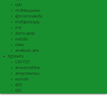
ปปท.
กก.สิทธิมนุษยชน
ผู้ตรวจการแผ่นดิน
ศาลรัฐธรรมนูญ
ศาล
อัยการ-สูงสุด
คอรัปชั่น
กสทช.
สภาพัฒน์ฯ สศช.
รัฐวิสาหกิจ
CAT-TOT
สภาหอการค้าไทย
สภาอุตสาหกรรม
หอการค้า
BOI
EEC