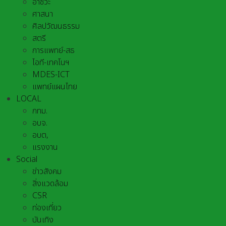
อาชีวะ
ศาสนา
ศิลปวัฒนธรรม
สตรี
การแพทย์-สธ
ไอที-เทคโนฯ
MDES-ICT
แพทย์แผนไทย
LOCAL
กทม.
อบจ.
อบต,
แรงงาน
Social
ข่าวสังคม
สิ่งแวดล้อม
CSR
ท่องเที่ยว
บันเทิง