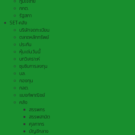
ภูมิใจไทย
กกต.
รัฐสภา
SET-คลัง
บริษัทจดทะเบียน
ตลาดหลักทรัพย์
ประกัน
หุ้นเด่นวันนี้
บทวิเคราะห์
ซุบซิบการลงทุน
บล.
กองทุน
กลต.
แบงก์พาณิชย์
คลัง
สรรพกร
สรรพสามิต
ศุลกากร
บัญชีกลาง