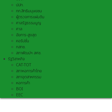
ปปท.
กก.สิทธิมนุษยชน
ผู้ตรวจการแผ่นดิน
ศาลรัฐธรรมนูญ
ศาล
อัยการ-สูงสุด
คอรัปชั่น
กสทช.
สภาพัฒน์ฯ สศช.
รัฐวิสาหกิจ
CAT-TOT
สภาหอการค้าไทย
สภาอุตสาหกรรม
หอการค้า
BOI
EEC