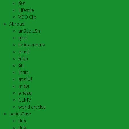
กีฬา
Lifestile
VDO Clip
Abroad
สหรัฐอเมริกา
ยุโรป
ตะวันออกกลาง
เกาหลี
ญี่ปุ่น
จีน
India
สิงคโปร์
เอเชีย
อาเชี่ยน
CLMV
world articles
องค์กรอิสระ
ปปช.
ปปง.