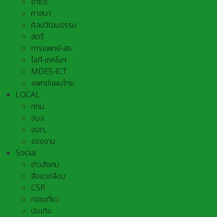
อาชีวะ
ศาสนา
ศิลปวัฒนธรรม
สตรี
การแพทย์-สธ
ไอที-เทคโนฯ
MDES-ICT
แพทย์แผนไทย
LOCAL
กทม.
อบจ.
อบต,
แรงงาน
Social
ข่าวสังคม
สิ่งแวดล้อม
CSR
ท่องเที่ยว
บันเทิง