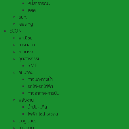
หนี้สาธารณะ
สศค.
ธปท.
leasing
ECON
พาณิชย์
การตลาด
ขายตรง
อุตสาหกรรม
SME
คมนาคม
ทางบก-ทางน้ำ
รถไฟ-รถไฟฟ้า
ทางอากาศ-การบิน
พลังงาน
น้ำมัน-แก๊ส
ไฟฟ้า-โซล่าร์เซลล์
Logistics
ยานยนต์