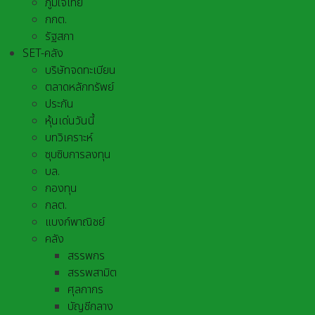
ภูมิใจไทย
กกต.
รัฐสภา
SET-คลัง
บริษัทจดทะเบียน
ตลาดหลักทรัพย์
ประกัน
หุ้นเด่นวันนี้
บทวิเคราะห์
ซุบซิบการลงทุน
บล.
กองทุน
กลต.
แบงก์พาณิชย์
คลัง
สรรพกร
สรรพสามิต
ศุลกากร
บัญชีกลาง