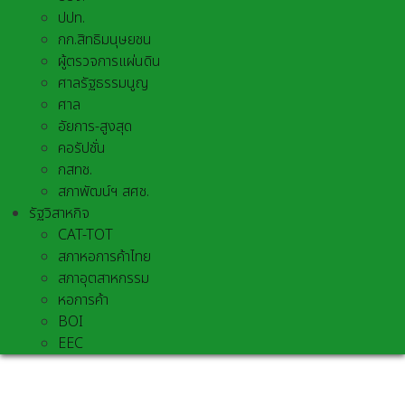
ปปท.
กก.สิทธิมนุษยชน
ผู้ตรวจการแผ่นดิน
ศาลรัฐธรรมนูญ
ศาล
อัยการ-สูงสุด
คอรัปชั่น
กสทช.
สภาพัฒน์ฯ สศช.
รัฐวิสาหกิจ
CAT-TOT
สภาหอการค้าไทย
สภาอุตสาหกรรม
หอการค้า
BOI
EEC