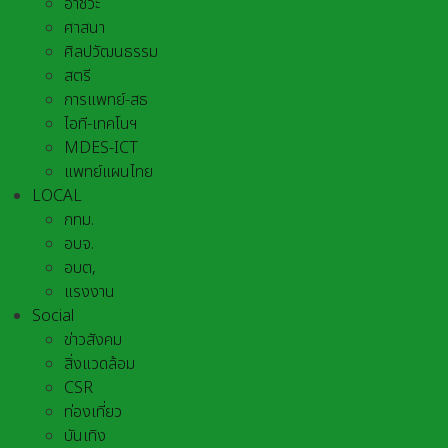
อาชีวะ
ศาสนา
ศิลปวัฒนธรรม
สตรี
การแพทย์-สธ
ไอที-เทคโนฯ
MDES-ICT
แพทย์แผนไทย
LOCAL
กทม.
อบจ.
อบต,
แรงงาน
Social
ข่าวสังคม
สิ่งแวดล้อม
CSR
ท่องเที่ยว
บันเทิง