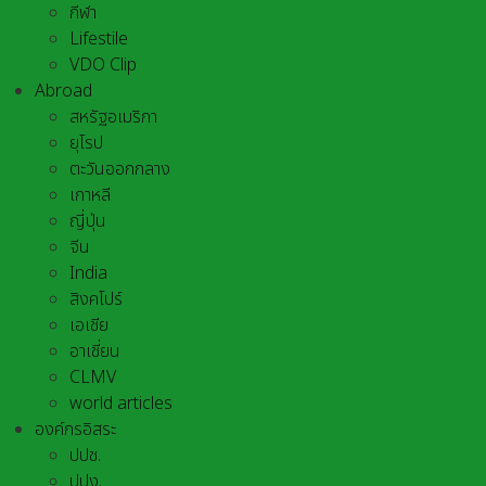
กีฬา
Lifestile
VDO Clip
Abroad
สหรัฐอเมริกา
ยุโรป
ตะวันออกกลาง
เกาหลี
ญี่ปุ่น
จีน
India
สิงคโปร์
เอเชีย
อาเชี่ยน
CLMV
world articles
องค์กรอิสระ
ปปช.
ปปง.