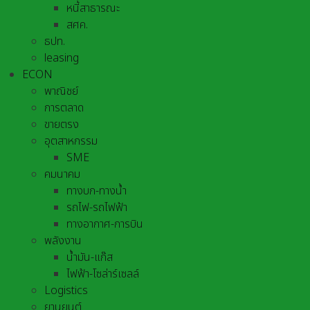
หนี้สาธารณะ
สศค.
ธปท.
leasing
ECON
พาณิชย์
การตลาด
ขายตรง
อุตสาหกรรม
SME
คมนาคม
ทางบก-ทางน้ำ
รถไฟ-รถไฟฟ้า
ทางอากาศ-การบิน
พลังงาน
น้ำมัน-แก๊ส
ไฟฟ้า-โซล่าร์เซลล์
Logistics
ยานยนต์