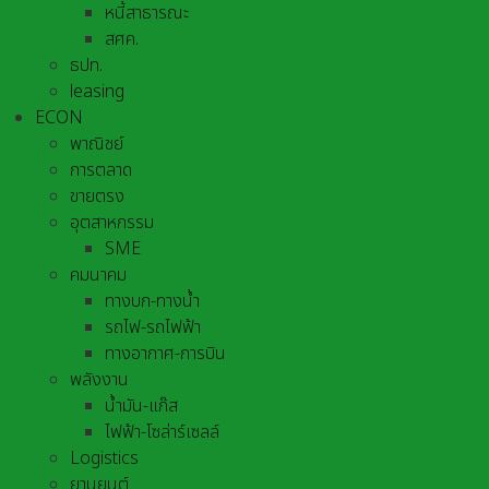
หนี้สาธารณะ
สศค.
ธปท.
leasing
ECON
พาณิชย์
การตลาด
ขายตรง
อุตสาหกรรม
SME
คมนาคม
ทางบก-ทางน้ำ
รถไฟ-รถไฟฟ้า
ทางอากาศ-การบิน
พลังงาน
น้ำมัน-แก๊ส
ไฟฟ้า-โซล่าร์เซลล์
Logistics
ยานยนต์