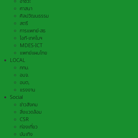
อาชีวะ
ศาสนา
ศิลปวัฒนธรรม
สตรี
การแพทย์-สธ
ไอที-เทคโนฯ
MDES-ICT
แพทย์แผนไทย
LOCAL
กทม.
อบจ.
อบต,
แรงงาน
Social
ข่าวสังคม
สิ่งแวดล้อม
CSR
ท่องเที่ยว
บันเทิง