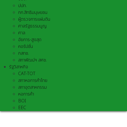
ปปท.
กก.สิทธิมนุษยชน
ผู้ตรวจการแผ่นดิน
ศาลรัฐธรรมนูญ
ศาล
อัยการ-สูงสุด
คอรัปชั่น
กสทช.
สภาพัฒน์ฯ สศช.
รัฐวิสาหกิจ
CAT-TOT
สภาหอการค้าไทย
สภาอุตสาหกรรม
หอการค้า
BOI
EEC