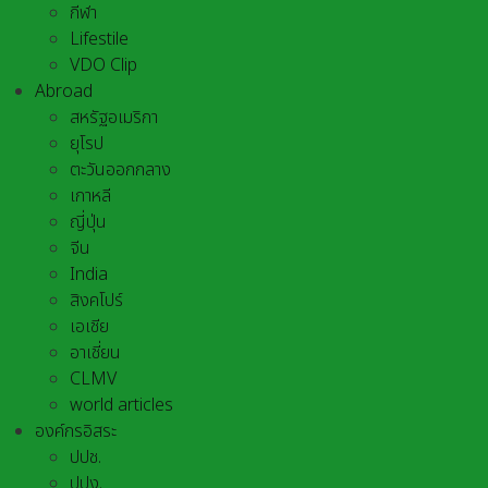
กีฬา
Lifestile
VDO Clip
Abroad
สหรัฐอเมริกา
ยุโรป
ตะวันออกกลาง
เกาหลี
ญี่ปุ่น
จีน
India
สิงคโปร์
เอเชีย
อาเชี่ยน
CLMV
world articles
องค์กรอิสระ
ปปช.
ปปง.