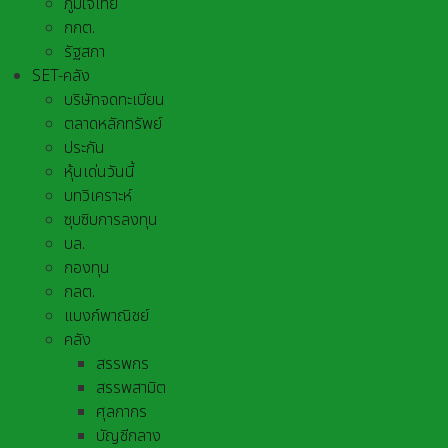
ภูมิใจไทย
กกต.
รัฐสภา
SET-คลัง
บริษัทจดทะเบียน
ตลาดหลักทรัพย์
ประกัน
หุ้นเด่นวันนี้
บทวิเคราะห์
ซุบซิบการลงทุน
บล.
กองทุน
กลต.
แบงก์พาณิชย์
คลัง
สรรพกร
สรรพสามิต
ศุลกากร
บัญชีกลาง