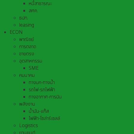
หนี้สาธารณะ
สศค.
ธปท.
leasing
ECON
พาณิชย์
การตลาด
ขายตรง
อุตสาหกรรม
SME
คมนาคม
ทางบก-ทางน้ำ
รถไฟ-รถไฟฟ้า
ทางอากาศ-การบิน
พลังงาน
น้ำมัน-แก๊ส
ไฟฟ้า-โซล่าร์เซลล์
Logistics
ยานยนต์