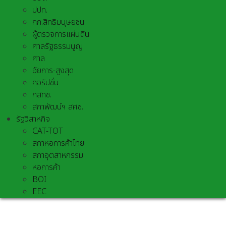
ปปท.
กก.สิทธิมนุษยชน
ผู้ตรวจการแผ่นดิน
ศาลรัฐธรรมนูญ
ศาล
อัยการ-สูงสุด
คอรัปชั่น
กสทช.
สภาพัฒน์ฯ สศช.
รัฐวิสาหกิจ
CAT-TOT
สภาหอการค้าไทย
สภาอุตสาหกรรม
หอการค้า
BOI
EEC