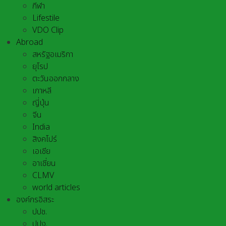
กีฬา
Lifestile
VDO Clip
Abroad
สหรัฐอเมริกา
ยุโรป
ตะวันออกกลาง
เกาหลี
ญี่ปุ่น
จีน
India
สิงคโปร์
เอเชีย
อาเชี่ยน
CLMV
world articles
องค์กรอิสระ
ปปช.
ปปง.