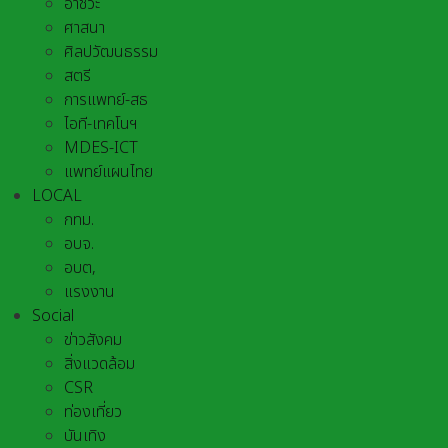
อาชีวะ
ศาสนา
ศิลปวัฒนธรรม
สตรี
การแพทย์-สธ
ไอที-เทคโนฯ
MDES-ICT
แพทย์แผนไทย
LOCAL
กทม.
อบจ.
อบต,
แรงงาน
Social
ข่าวสังคม
สิ่งแวดล้อม
CSR
ท่องเที่ยว
บันเทิง