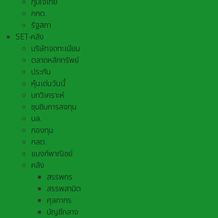
ภูมิใจไทย
กกต.
รัฐสภา
SET-คลัง
บริษัทจดทะเบียน
ตลาดหลักทรัพย์
ประกัน
หุ้นเด่นวันนี้
บทวิเคราะห์
ซุบซิบการลงทุน
บล.
กองทุน
กลต.
แบงก์พาณิชย์
คลัง
สรรพกร
สรรพสามิต
ศุลกากร
บัญชีกลาง