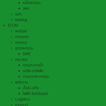
หนี้สาธารณะ
สศค.
ธปท.
leasing
ECON
พาณิชย์
การตลาด
ขายตรง
อุตสาหกรรม
SME
คมนาคม
ทางบก-ทางน้ำ
รถไฟ-รถไฟฟ้า
ทางอากาศ-การบิน
พลังงาน
น้ำมัน-แก๊ส
ไฟฟ้า-โซล่าร์เซลล์
Logistics
ยานยนต์