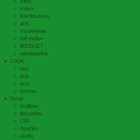
อาชีวะ
ศาสนา
ศิลปวัฒนธรรม
สตรี
การแพทย์-สธ
ไอที-เทคโนฯ
MDES-ICT
แพทย์แผนไทย
LOCAL
กทม.
อบจ.
อบต,
แรงงาน
Social
ข่าวสังคม
สิ่งแวดล้อม
CSR
ท่องเที่ยว
บันเทิง