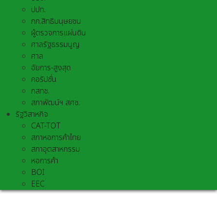
ปปท.
กก.สิทธิมนุษยชน
ผู้ตรวจการแผ่นดิน
ศาลรัฐธรรมนูญ
ศาล
อัยการ-สูงสุด
คอรัปชั่น
กสทช.
สภาพัฒน์ฯ สศช.
รัฐวิสาหกิจ
CAT-TOT
สภาหอการค้าไทย
สภาอุตสาหกรรม
หอการค้า
BOI
EEC