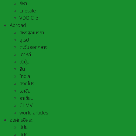
กีฬา
Lifestile
VDO Clip
Abroad
สหรัฐอเมริกา
ยุโรป
ตะวันออกกลาง
เกาหลี
ญี่ปุ่น
จีน
India
สิงคโปร์
เอเชีย
อาเชี่ยน
CLMV
world articles
องค์กรอิสระ
ปปช.
ปปง.