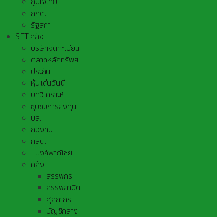
ภูมิใจไทย
กกต.
รัฐสภา
SET-คลัง
บริษัทจดทะเบียน
ตลาดหลักทรัพย์
ประกัน
หุ้นเด่นวันนี้
บทวิเคราะห์
ซุบซิบการลงทุน
บล.
กองทุน
กลต.
แบงก์พาณิชย์
คลัง
สรรพกร
สรรพสามิต
ศุลกากร
บัญชีกลาง